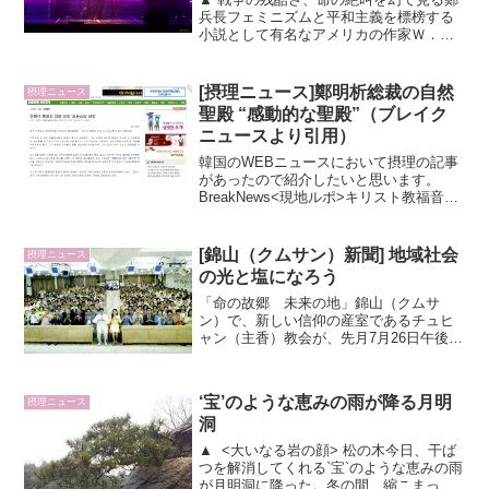
兵長フェミニズムと平和主義を標榜する
小説として有名なアメリカの作家Ｗ．
Ｌ．ジョージ（Walter Lionel George）
は、『戦争は、「敵を愛せよ」とは教え
ない。むしろ、「同盟軍すら憎め」と教
[摂理ニュース]鄭明析総裁の自然
摂理ニュース
える...
聖殿 “感動的な聖殿”（ブレイク
ニュースより引用）
韓国のWEBニュースにおいて摂理の記事
があったので紹介したいと思います。
BreakNews<現地ルポ>キリスト教福音宣
教会 錦山郡珍山面"自然聖殿"取材記? 韓
国のキリスト教は、全般的に衰退期に入
った。大多数の教会の信者数が減少して
[錦山（クムサン）新聞] 地域社会
摂理ニュース
いるから...
の光と塩になろう
「命の故郷 未来の地」錦山（クムサ
ン）で、新しい信仰の産室であるチュヒ
ャン（主香）教会が、先月7月26日午後4
時に、地域の有力者たちと郡議員・道議
員をはじめとした機関団体長たちが集ま
り献堂礼拝を盛大に執り行った。チュヒ
‘宝’のような恵みの雨が降る月明
摂理ニュース
ャン教会は、1998年...
洞
▲ <大いなる岩の顔> 松の木今日、干ば
つを解消してくれる`宝`のような恵みの雨
が月明洞に降った。冬の間、縮こまって