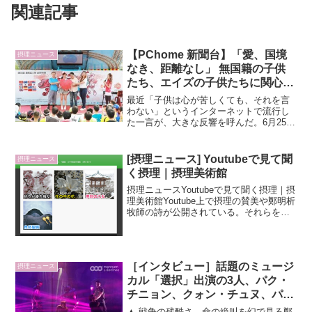
関連記事
【PChome 新聞台】「愛、国境
摂理ニュース
なき、距離なし」 無国籍の子供
たち、エイズの子供たちに関心
を 愛ゆえに走る
最近「子供は心が苦しくても、それを言
わない」というインターネットで流行し
た一言が、大きな反響を呼んだ。6月25日
に、鄭明析牧師が導くCGM国際性キリス
ト教福音宣教会に属する「J4Uボランテ
ィア会」が、ソーシャルメディアを通し
[摂理ニュース] Youtubeで見て聞
摂理ニュース
て、「關愛之家（...
く摂理｜摂理美術館
摂理ニュースYoutubeで見て聞く摂理｜摂
理美術館Youtube上で摂理の賛美や鄭明析
牧師の詩が公開されている。それらを
WEBサイトとして公開しているのが摂理
美術館だ。?現在公開されているYoutube
の動画は以下の4つだ。「自然聖殿（摂...
［インタビュー］話題のミュージ
摂理ニュース
カル「選択」出演の3人、パク・
チニョン、クォン・チュヌ、パ
ク・ウンジンに会う
▲ 戦争の残酷さ、命の絶叫を幻で見る鄭