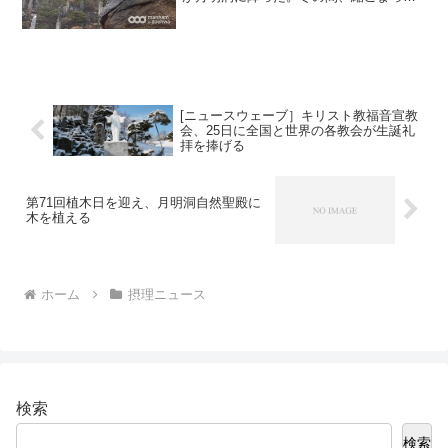
いた心、万物と世の中が伸びを大きくさ
せてくれるありがたい春雨だ。暖かい天
気に降る春雨によって2月の間、乾燥と超
微細ほこりで...
[ニュースウェーブ］キリスト教福音宣教
会、25日に全国と世界の各教会が生誕礼
拝を捧げる
第71回植木日を迎え、月明洞自然聖殿に
木を植える
ホーム
摂理ニュース
検索
検索