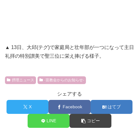
▲ 13日、大邱(テグ)で家庭局と壮年部が一つになって主日
礼拝の特別讃美で聖三位に栄え捧げる様子。
摂理ニュース
-宣教会からのお知らせ-
シェアする
X
Facebook
はてブ
LINE
コピー