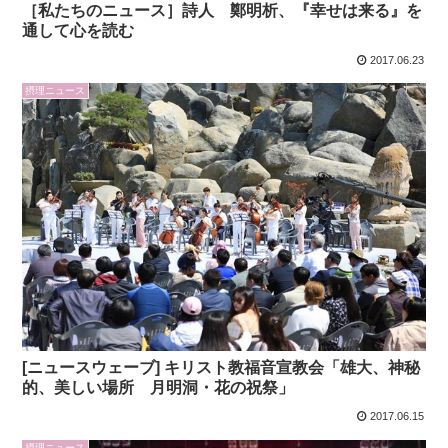
［私たちのニュース］詩人 鄭明析、『幸せは来る』を
通して心を読む
2017.06.23
摂理ニュース
[ニュースウェーブ] キリスト教福音宣教会「雄大、神秘
的、美しい場所 月明洞・花の祝祭」
2017.06.15
摂理ニュース