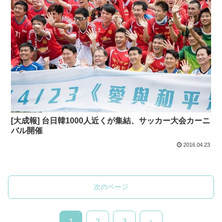
[大成報] 台日韓1000人近くが集結、サッカー大会カーニ
バル開催
2016.04.23
次のページ
次
1
2
3