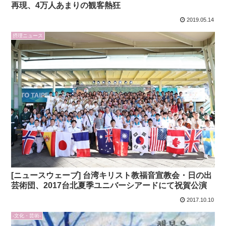
再現、4万人あまりの観客熱狂
2019.05.14
摂理ニュース
[ニュースウェーブ] 台湾キリスト教福音宣教会・日の出
芸術団、2017台北夏季ユニバーシアードにて祝賀公演
2017.10.10
-文化・芸術-