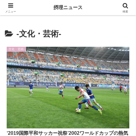
キリスト教福音宣教会に関連する報道記事
摂理ニュース
メニュー
検索
-文化・芸術-
-文化・芸術-
‘2019国際平和サッカー祝祭’2002ワールドカップの熱気