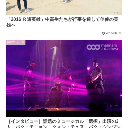
「2016 Ｒ通英雄」中高生たちが行事を通して信仰の英
雄へ
2016.06.09
摂理ニュース
［インタビュー］話題のミュージカル「選択」出演の3
人、パク・チニョン、クォン・チュヌ、パク・ウンジン