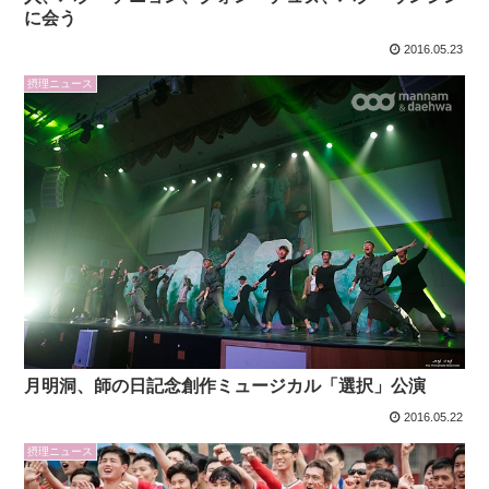
に会う
2016.05.23
摂理ニュース
月明洞、師の日記念創作ミュージカル「選択」公演
2016.05.22
摂理ニュース