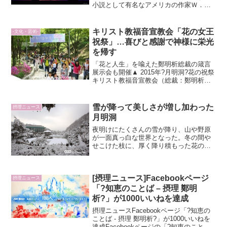
小説として有名なアメリカの作家Ｗ．
Ｌ．ジョージ（Walter Lionel George）
は、『戦争は、「敵を愛せよ」とは教え
ない。むしろ、「同盟軍すら憎め」と教
キリスト教福音宣教会「花の女王
-文化・芸術-
える...
祝祭」…喜びと感謝で神様に栄光
を帰す
「花と人生」を喩えた鄭明析総裁の箴言
展示会も開催▲ 2015年?月明洞?花の祝祭
キリスト教福音宣教会（総裁：鄭明析）
が主催する「花の女王 祝祭」が、5月2日
に開幕され、10日まで忠南・錦山（チュ
ンナム地域・クムサン）にある自然聖殿
雪が降って美しさが増し加わった
摂理ニュース
にて開催さ...
月明洞
夜明けにたくさんの雪が降り、山や野原
が一面真っ白な世界となった。冬の間や
せこけた枝に、厚く降り積もった花のよ
うな雪が光り輝きながら美しさを誇る。
冬の王国のように変化した月明洞に、涼
しげな水の音をたてながら滝が流れ、よ
[摂理ニュース]Facebookページ
り一層まぶしく光る雪景と...
摂理ニュース
「?知恵のことば – 摂理 鄭明
析?」が1000いいねを達成
摂理ニュースFacebookページ「?知恵の
ことば - 摂理 鄭明析?」が1000いいねを
達成Facebookページの「?知恵のことば -