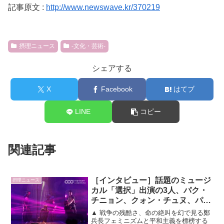
記事原文 :
http://www.newswave.kr/370219
摂理ニュース
-文化・芸術-
シェアする
X
Facebook
はてブ
LINE
コピー
関連記事
［インタビュー］話題のミュージ
摂理ニュース
カル「選択」出演の3人、パク・
チニョン、クォン・チュヌ、パ
ク・ウンジンに会う
▲ 戦争の残酷さ、命の絶叫を幻で見る鄭
兵長フェミニズムと平和主義を標榜する