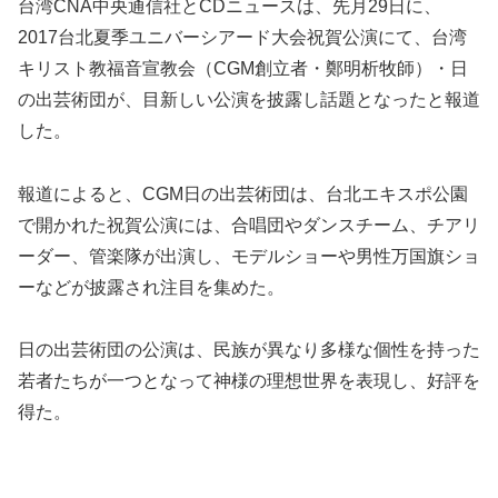
台湾CNA中央通信社とCDニュースは、先月29日に、
2017台北夏季ユニバーシアード大会祝賀公演にて、台湾
キリスト教福音宣教会（CGM創立者・鄭明析牧師）・日
の出芸術団が、目新しい公演を披露し話題となったと報道
した。
報道によると、CGM日の出芸術団は、台北エキスポ公園
で開かれた祝賀公演には、合唱団やダンスチーム、チアリ
ーダー、管楽隊が出演し、モデルショーや男性万国旗ショ
ーなどが披露され注目を集めた。
日の出芸術団の公演は、民族が異なり多様な個性を持った
若者たちが一つとなって神様の理想世界を表現し、好評を
得た。