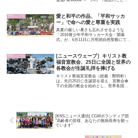
摂理 鄭明析?」がいいね数1000を達成し
た。Facebookページ「?知恵のことば -
摂理 鄭明...
愛と和平の作品、「平和サッカ
摂理ニュース
ー」で命への愛と尊重を実践
真夏の厳しい暑さも忘れさせるような
「2016青少年平和サッカー大会・開幕
式」が、6月11日に月明洞自然聖殿にて開
かれた。中等部と高等部に分かれて競技
を行い、計9チームが出場した。▲ 開幕
式の御言葉を伝えているチョン・ポンソ
[ニュースウェーブ］キリスト教
摂理ニュース
ク牧師開幕式で御言...
福音宣教会、25日に全国と世界の
各教会が生誕礼拝を捧げる
キリスト教福音宣教会（総裁：鄭明析）
は、先日25日に生誕節を迎え、宣教会傘
下の全国の教会を始めとし、世界各国の
教会が、該当教会の聖殿で礼拝を捧げ
た。今年の生誕節の主題は、「愛、平
和、栄光の生誕節 地には平和、天には
栄光」であった。鄭明析総裁...
[KNSニュース通信] CGMボランティア団
“高齢者の皆様、あなたの無病長寿を願っ
ています”