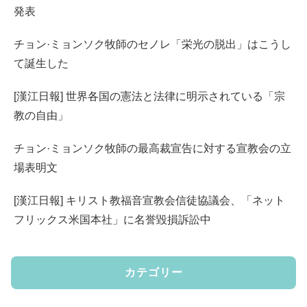
発表
チョン·ミョンソク牧師のセノレ「栄光の脱出」はこうし
て誕生した
[漢江日報] 世界各国の憲法と法律に明示されている「宗
教の自由」
チョン·ミョンソク牧師の最高裁宣告に対する宣教会の立
場表明文
[漢江日報] キリスト教福音宣教会信徒協議会、「ネット
フリックス米国本社」に名誉毀損訴訟中
カテゴリー