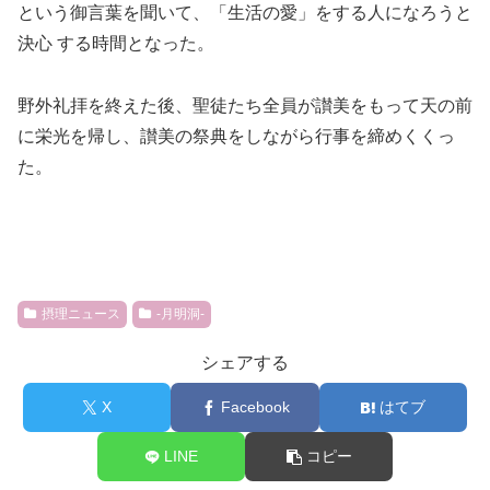
という御言葉を聞いて、「生活の愛」をする人になろうと
決心 する時間となった。
野外礼拝を終えた後、聖徒たち全員が讃美をもって天の前
に栄光を帰し、讃美の祭典をしながら行事を締めくくっ
た。
摂理ニュース
-月明洞-
シェアする
X
Facebook
はてブ
LINE
コピー