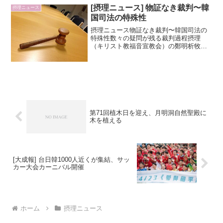
[摂理ニュース] 物証なき裁判〜韓
摂理ニュース
国司法の特殊性
摂理ニュース物証なき裁判〜韓国司法の
特殊性数々の疑問が残る裁判過程摂理
（キリスト教福音宣教会）の鄭明析牧師
は、2008年2月20日、中国当局から韓国
政府に引き渡された。その後、韓国検察
当局による捜査を経て、女性元信者に対
する性的暴行を理由と...
第71回植木日を迎え、月明洞自然聖殿に
木を植える
[大成報] 台日韓1000人近くが集結、サッ
カー大会カーニバル開催
ホーム
摂理ニュース