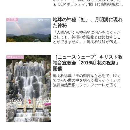
▲ CGMボランティア団（代表鄭明析総会
長）生きてきた日を美しく整理するウェ
ルダイインに対する関心が次第に高まっ
ている。家族が解体し、一人世帯が拡大
地球の神秘「虹」、月明洞に現れ
-月明洞-
するにつれて孤独死も...
た神秘
『人間がいくら神秘的に何かをつくった
としても、神様の創造物とは比較するこ
とができません。』鄭明析牧師が伝えた
御言葉だ。雨が降った後、後ろの山の上
に浮かび上がってきた、天上の色で帯を
成す虹があまりにも神秘的だ。その神秘
［ニュースウェーブ］キリスト教
摂理ニュース
さゆえに、空に虹がかかっ...
福音宣教会「2016明 花の祝祭」
開催
鄭明析総裁『主の御言葉と思想で、暗く
てつらい世の中を明るく照らそう！』と
強調自然聖殿にファンファーレが広く鳴
り響き、美しい春の花たちも風に身を任
せ、リズムに乗りながら、「明 花の祝
祭」に訪れた人々を歓迎した。キリスト
教福音宣教会（総裁：鄭明...