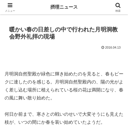
キリスト教福音宣教会に関連する報道記事
摂理ニュース
メニュー
検索
暖かい春の日差しの中で行われた月明洞教
会野外礼拝の現場
2016.04.13
月明洞自然聖殿が緑色に輝き始めたのを見ると、春もピー
クに達したのを感じる。月明洞自然聖殿内の、陽の光がよ
く差し込む場所に植えられている桜の花は満開になり、春
の風に舞い散り始めた。
何日か前まで、寒さとの戦いのせいで大変そうにも見えた
枝が、いつの間にか春を装い始めていたようだ。