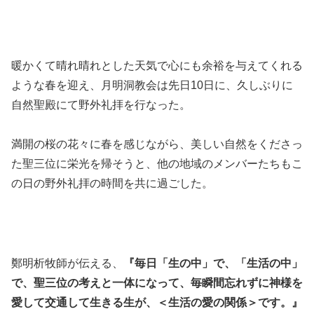
暖かくて晴れ晴れとした天気で心にも余裕を与えてくれる
ような春を迎え、月明洞教会は先日10日に、久しぶりに
自然聖殿にて野外礼拝を行なった。
満開の桜の花々に春を感じながら、美しい自然をくださっ
た聖三位に栄光を帰そうと、他の地域のメンバーたちもこ
の日の野外礼拝の時間を共に過ごした。
鄭明析牧師が伝える、
『毎日「生の中」で、「生活の中」
で、聖三位の考えと一体になって、毎瞬間忘れずに神様を
愛して交通して生きる生が、＜生活の愛の関係＞です。』