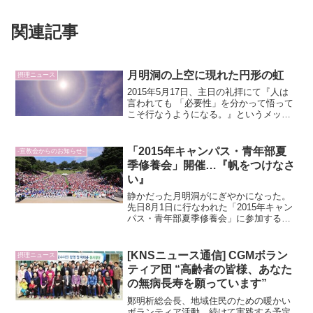
関連記事
月明洞の上空に現れた円形の虹
摂理ニュース
2015年5月17日、主日の礼拝にて『人は
言われても 「必要性」を分かって悟って
こそ行なうようになる。』というメッセ
ージが伝えられた。礼拝が終わった12時
ごろ、月明洞の上空に虹が現れた。太陽
の周りにきれいな円形を描いた虹にキリ
「2015年キャンパス・青年部夏
-宣教会からのお知らせ-
スト教福音宣教...
季修養会」開催…『帆をつけなさ
い』
静かだった月明洞がにぎやかになった。
先日8月1日に行なわれた「2015年キャン
パス・青年部夏季修養会」に参加するた
め、キリスト教福音宣教会のキャンパ
ス・青年部たちが全国から集まってきた
からだ。一度は「2015年夏季修練会」が
[KNSニュース通信] CGMボラン
摂理ニュース
中止となりかけた...
ティア団 “高齢者の皆様、あなた
の無病長寿を願っています”
鄭明析総会長、地域住民のための暖かい
ボランティア活動、続けて実践する予定