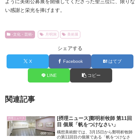
ように美術公募展を開催してくださった聖三位に、限りな
い感謝と栄光を捧げます。
-文化・芸術-
月明洞
美術展
シェアする
X
Facebook
はてブ
LINE
コピー
関連記事
[摂理ニュース]鄭明析牧師 第11回
摂理ニュース
目 個展「帆をつけなさい」
構想美術館では、3月15日から鄭明析牧師
の第11回目の個展である「帆をつけなさ