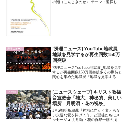
の瀬（こんじきのせ） テーマ：道探し 日
程：2014年5月10日(土)?5月20日(火) 場
所：クムサン青少年未来センター?「私の
前に＜希望＞がある。まるで土に埋も
れ...
[摂理ニュース] YouTube地獄展_
摂理ニュース
地獄を見学するが再生回数150万
回突破
摂理ニュースYouTube地獄展_地獄を見学
するが再生回数150万回突破多くの期待と
関心を集めた地獄展『地獄を見学する』
の映像が、YouTubeに公開され、2014年4
月16日現在、再生回数が150万回2014年2
月21日現在、再生回数が1...
[ニュースウェーブ] キリスト教福
-月明洞-
音宣教会「雄大、神秘的、美しい
場所 月明洞・花の祝祭」
JMS鄭明析総裁『神様に向かう変わらな
い永遠な愛を捧げよう』と聖徒たちにメ
ッセージ▲ 月明洞・花の祝祭一筋の滝の
ように／乱れもせず／この愛 天のため
／流れ落ちた滝のようなわが愛は／変わ