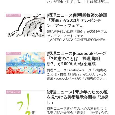
い」が開催されている。これは2015年1月
25日に伝えられた「命の帆」という主題
の御言葉に基づき、「帆をつけなさい」
というテーマで鷲を帆として表現し、躍
[摂理ニュース]鄭明析牧師の絵画
摂理ニュース
動感溢れる...
『運命』が2011年アルゼンチ
ン・アートフェア
（ARTECLASICA
鄭明析牧師の絵画『運命』が2011年アル
CONTEMPORANEA 2011）代表
ゼンチン・アートフェア
（ARTECLASICA CONTEMPORANEA
作品に選出される
2011）代表作品に選出される鄭明析牧師
の絵画『運命』が2011年7月にアルゼンチ
ンで行われた世界的なアートフェア
[摂理ニュース]Facebookページ
摂理ニュース
（ARTE...
「?知恵のことば – 摂理 鄭明
析?」が1000いいねを達成
摂理ニュースFacebookページ「?知恵の
ことば - 摂理 鄭明析?」が1000いいねを
達成Facebookページの「?知恵のことば -
摂理 鄭明析?」がいいね数1000を達成し
た。Facebookページ「?知恵のことば -
摂理 鄭明...
[摂理ニュース] 青少年のための道
摂理ニュース
を見つける美術展示会開会「道探
し」
摂理ニュース青少年のための道を見つけ
る美術展示会開会「道探し」 主催：金色