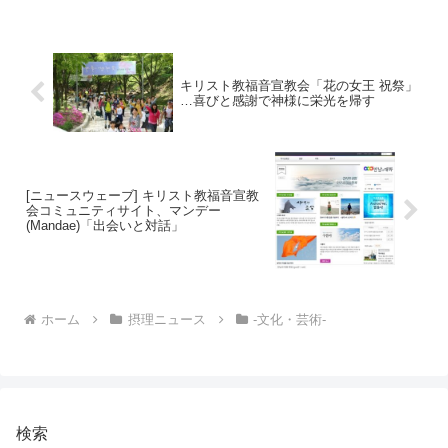
らず永遠だろう（中略）―鄭明析総裁の
詩「滝の愛」より気が...
キリスト教福音宣教会「花の女王 祝祭」
…喜びと感謝で神様に栄光を帰す
[ニュースウェーブ] キリスト教福音宣教
会コミュニティサイト、マンデー
(Mandae)「出会いと対話」
ホーム
摂理ニュース
-文化・芸術-
検索