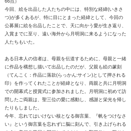
66点）
今回、絵を出品した人たちの中には、特別な経緯(いきさ
つ)が多くあるが、特に目にとまった経緯として、今回の
公募展に絵を出品したことで、天に向かう愛が生き返り、
入賞までに至り、遠い海外から月明洞に来るようになった
人たちもいた。
ある日本人の信者は、母親を伝道するために、母親と一緒
に作品を構想し描いて出品したのだが、父親も絵の篆刻
（てんこく：作品に落款(らっかん:サイン)として押される
印）を作ってくれたことが経緯となり、両親と共に月明洞
での開幕式と授賞式に参加されました。月明洞に初めて訪
問したご両親は、聖三位の愛に感動し、感謝と栄光を帰し
たりもしました。
今年、忘れてはいけない核となる御言葉、『帆をつけなさ
い』という御言葉を忘れずに脳に刻んで、引き上げられる