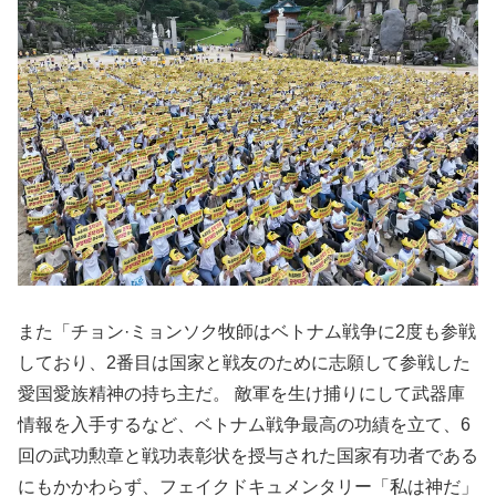
また「チョン·ミョンソク牧師はベトナム戦争に2度も参戦
しており、2番目は国家と戦友のために志願して参戦した
愛国愛族精神の持ち主だ。 敵軍を生け捕りにして武器庫
情報を入手するなど、ベトナム戦争最高の功績を立て、6
回の武功勲章と戦功表彰状を授与された国家有功者である
にもかかわらず、フェイクドキュメンタリー「私は神だ」