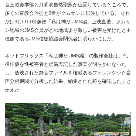
音宣教会本部と月明洞自然聖殿が位置しているところで、
多くの宣教会信徒と2世がクムサンに居住している。 それ
だけ3月OTT映像物「私は神だ-JMS編」上映直後、クムサ
ン地域のJMS会員がどの地域より激しい被害を受けたと主
催側であるJMS信徒協議会関係者は明らかにした。
ネットフリックス「私は神だ-JMS編」の製作会社は、代
役俳優を性被害者と虚偽表記した事実が明らかになった
し、放映された録音ファイルを権威あるフォレンジック音
声分析機関で分析した結果、編集された跡を確認した」と
伝えた。