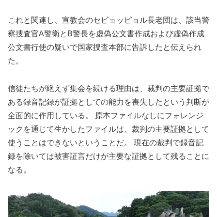
これと関連し、宣教会のセビョッピョル長老団は、該当警
察捜査官A警衛とB警長を虚偽公文書作成および虚偽作成
公文書行使の疑いで国家捜査本部に告訴したと伝えられ
た。
信徒たちが絶えず集会を続ける理由は、裁判の主要証拠で
ある録音記録が証拠としての能力を喪失したという判断が
全面的に作用している。 原本ファイルなしにフォレンジ
ックを通じて生かしたファイルは、裁判の主要証拠として
使うことはできないということだ。 現在の裁判で録音記
録を除いては被害証言だけが主要な証拠として残ることに
なる。