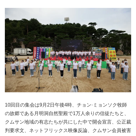
10回目の集会は9月2日午後4時、チョン·ミョンソク牧師
の故郷である月明洞自然聖殿で1万人余りの信徒たちと、
クムサン地域の有志たちが共にした中で開会宣言、公正裁
判要求文、ネットフリックス映像反論、クムサン会員被害