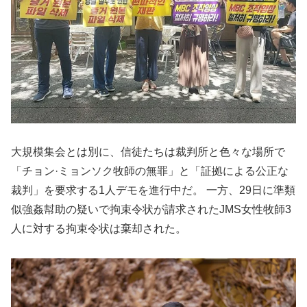
大規模集会とは別に、信徒たちは裁判所と色々な場所で
「チョン·ミョンソク牧師の無罪」と「証拠による公正な
裁判」を要求する1人デモを進行中だ。 一方、29日に準類
似強姦幇助の疑いで拘束令状が請求されたJMS女性牧師3
人に対する拘束令状は棄却された。