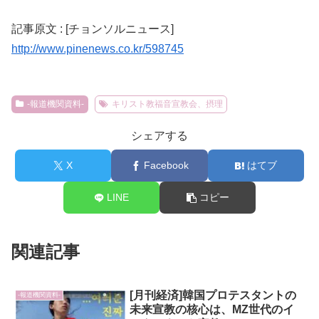
記事原文 : [チョンソルニュース]
http://www.pinenews.co.kr/598745
-報道機関資料-
キリスト教福音宣教会、摂理
シェアする
X
Facebook
はてブ
LINE
コピー
関連記事
[月刊経済]韓国プロテスタントの
-報道機関資料-
未来宣教の核心は、MZ世代のイ