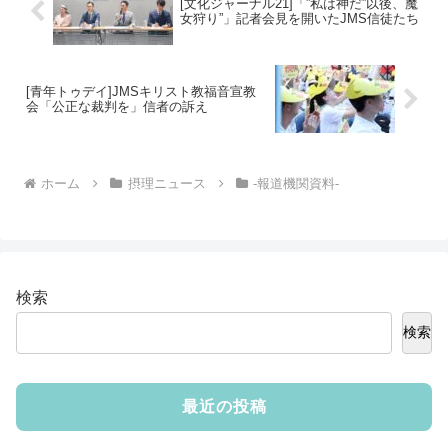
[文化ジャーナル21]「”私は神だ”以後、魔
女狩り”」記者会見を開いたJMS信徒たち
[青年トゥデイ]JMSキリスト教福音宣教
会「公正な裁判を」信者の訴え
ホーム
摂理ニュース
-報道機関資料-
検索
検索
最近の投稿