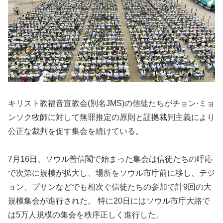
キリスト教福音宣教会(別名JMS)の信徒たちがチョン·ミョ
ンソク牧師に対して無罪推定の原則と証拠裁判主義により
公正な裁判を促す集会を続けている。
7月16日、ソウル普信閣で始まった集会は信徒たちの呼応
で次第に規模が拡大し、場所をソウル市庁前に移し、テジ
ョン、プサンなどでも相次ぐ信徒たちの参加で計9回の大
規模集会が進行された。 特に20日にはソウル市庁大路で
は5万人規模の集会を秩序正しく進行した。