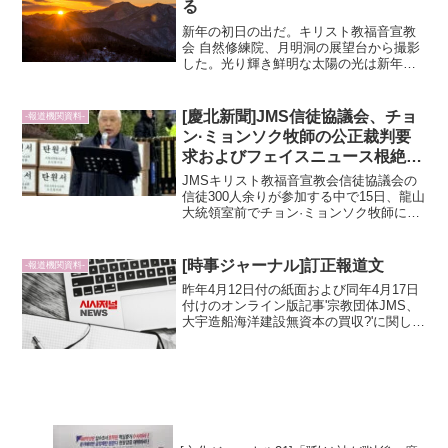
る
新年の初日の出だ。キリスト教福音宣教
会 自然修練院、月明洞の展望台から撮影
した。光り輝き鮮明な太陽の光は新年、
新しい日、新しい希望の信号弾。辛丑年
は'霊肉新しく'出発だ。 記事原文 :
[慶北新聞]JMS信徒協議会、チョ
-報道機関資料-
ン·ミョンソク牧師の公正裁判要
求およびフェイスニュース根絶集
会
JMSキリスト教福音宣教会信徒協議会の
信徒300人余りが参加する中で15日、龍山
大統領室前でチョン·ミョンソク牧師に対
する公正な裁判を要求する集会を開くと
共に、大統領室に嘆願書を提出した。こ
の日の集会は、新東亜放送を通じてリア
[時事ジャーナル]訂正報道文
-報道機関資料-
ルタイムで中継...
昨年4月12日付の紙面および同年4月17日
付けのオンライン版記事'宗教団体JMS、
大宇造船海洋建設無資本の買収?'に関し
て、裁判所の決定に応じて下記のように
訂正報道します。巨額の教会の資金を横
領し、無資本の買収合併を行なったとい
う疑惑と関連...