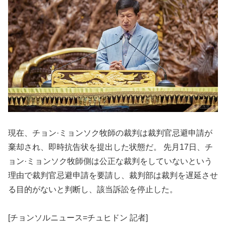
現在、チョン·ミョンソク牧師の裁判は裁判官忌避申請が
棄却され、即時抗告状を提出した状態だ。 先月17日、チ
ョン·ミョンソク牧師側は公正な裁判をしていないという
理由で裁判官忌避申請を要請し、裁判部は裁判を遅延させ
る目的がないと判断し、該当訴訟を停止した。
[チョンソルニュース=チュヒドン 記者]