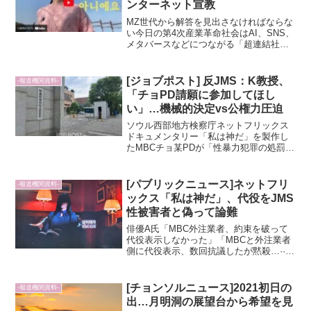
ンターネット宣教
MZ世代から解答を見出さなければならな
い今日の第4次産業革命社会はAI、SNS、
メタバースなどにつながる「超連結社
会」というが、このような未来社会を導
いていく核心世代は他でもないMZ世代で
あることを否定できない。そのため、未
[ジョブポスト] 反JMS：K教授、
-報道機関資料-
来産業だけでなく...
「チョPD請願に参加してほし
い」…機械的決定vs公権力圧迫
ソウル西部地方検察庁ネットフリックス
ドキュメンタリー「私は神だ」を製作し
たMBCチョ某PDが「性暴力犯罪の処罰な
どに関する特例法」違反で検察に送致さ
れた中で、反JMS活動家K教授がチョPD
の嘆願を提起してくれという文を載せ論
[パブリックニュース]ネットフリ
-報道機関資料-
難になっている。...
ックス「私は神だ」、代役をJMS
性被害者と偽って論難
俳優A氏「MBC外注業者、約束を破って
代役表示しなかった」「MBCと外注業者
側に代役表示、数回抗議したが黙殺…···
字幕修正してほしい」ネットフリックス
「私は神だ」JMSチョン・ミョンソク編
で性被害者(元JMS報告者)として出演した
[チョンソルニュース]2021初日の
-報道機関資料-
人が、代...
出…月明洞の展望台から希望を見