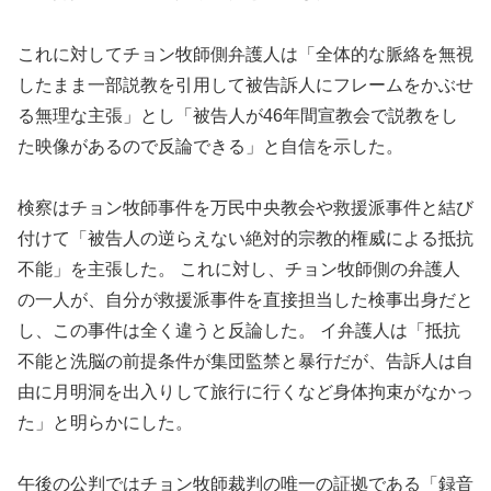
これに対してチョン牧師側弁護人は「全体的な脈絡を無視
したまま一部説教を引用して被告訴人にフレームをかぶせ
る無理な主張」とし「被告人が46年間宣教会で説教をし
た映像があるので反論できる」と自信を示した。
検察はチョン牧師事件を万民中央教会や救援派事件と結び
付けて「被告人の逆らえない絶対的宗教的権威による抵抗
不能」を主張した。 これに対し、チョン牧師側の弁護人
の一人が、自分が救援派事件を直接担当した検事出身だと
し、この事件は全く違うと反論した。 イ弁護人は「抵抗
不能と洗脳の前提条件が集団監禁と暴行だが、告訴人は自
由に月明洞を出入りして旅行に行くなど身体拘束がなかっ
た」と明らかにした。
午後の公判ではチョン牧師裁判の唯一の証拠である「録音