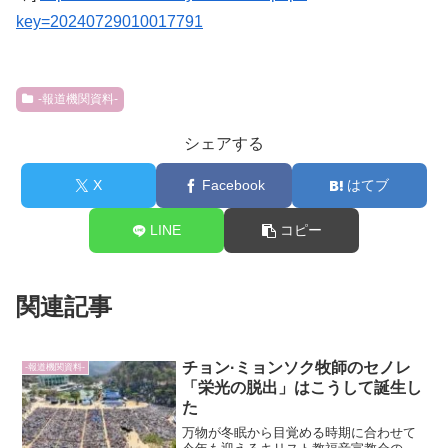
key=20240729010017791
-報道機関資料-
シェアする
X
Facebook
はてブ
LINE
コピー
関連記事
チョン·ミョンソク牧師のセノレ
-報道機関資料-
「栄光の脱出」はこうして誕生し
た
万物が冬眠から目覚める時期に合わせて