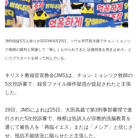
JMS信徒5万人余りが2023年8月20日、ソウル市庁前大路でチョン·ミョンソ
ク牧師の裁判と関連して「悔しくもやられてきた 証拠捏造を突き止めろ」と
いうプラカードを持って叫んでいる。
キリスト教福音宣教会(JMS)は、チョン·ミョンソク牧師の
5次控訴審で、録音ファイル操作疑惑が提起されたと主張
した。
29日、JMSによれば25日、大田高裁で第3刑事部審理で進
行された5次控訴審で、検察は告訴人が宗教的洗脳教育を
通じて被告人を「再臨イエス」または「メシア」と信じさ
せ、抵抗不能状況に陥らせたと主張した。