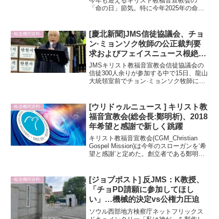
今年も迎えるキリスト教福音宣教会の
「命の日」節気。特に今年2025年の命の
日は、引き上げ10周年、命の日80周年と
いう意味のある時でもあります。この
間、チョン·ミョンソク総会長牧師と宣教
[慶北新聞]JMS信徒協議会、チョ
-報道機関資料-
会に向かい注がれた...
ン·ミョンソク牧師の公正裁判要
求およびフェイスニュース根絶集
会
JMSキリスト教福音宣教会信徒協議会の
信徒300人余りが参加する中で15日、龍山
大統領室前でチョン·ミョンソク牧師に対
する公正な裁判を要求する集会を開くと
共に、大統領室に嘆願書を提出した。こ
の日の集会は、新東亜放送を通じてリア
[ウリドゥルニュース ] キリスト教
-報道機関資料-
ルタイムで中継...
福音宣教会(総会長:鄭明析)、2018
年希望と感謝で新しく跳躍
キリスト教福音宣教会(CGM_Christian
Gospel Mission)は今年のスローガンを‘希
望と感謝’と定めた。創立者である鄭明析
総会長が10年の拘束から解放されたのは
勿論、過去に縛られず希望に向かって更
に前進するためだ。世の中...
[ジョブポスト] 反JMS：K教授、
-報道機関資料-
「チョPD請願に参加してほし
い」…機械的決定vs公権力圧迫
ソウル西部地方検察庁ネットフリックス