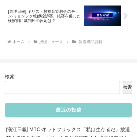
[東洋日報] キリスト教福音宣教会のチョ
ン·ミョンソク牧師控訴審、結審を促した
検察側に裁判所の反応は？
ホーム
摂理ニュース
-報道機関資料-
検索
検索
最近の投稿
[漢江日報] MBC·ネットフリックス「私は生存者だ」放送