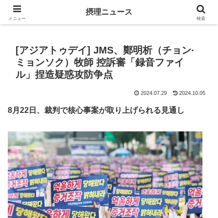
キリスト教福音宣教会に関連する報道記事
摂理ニュース
メニュー
検索
[アジアトゥデイ] JMS、鄭明析（チョン·
ミョンソク）牧師 控訴審「録音ファイ
ル」捏造疑惑攻防争点
2024.07.29
2024.10.05
8月22日、裁判で核心事案が取り上げられる見通し