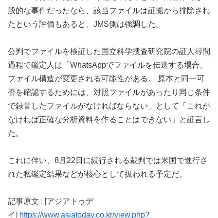
般的な事件だったなら、該当ファイルは証拠から排除され
たという評価もあると、JMS側は強調した。
公判でファイルを検証した国立科学捜査研究院の証人尋問
過程で鑑定人は「WhatsAppでファイルを伝送する場合、
ファイル構造が変更される可能性がある。 原本と同一可
否を確認するためには、対照ファイルがあったり同じ条件
で録音したファイルがなければならない」として「これが
なければ正確な分析資料を作ることはできない」と証言し
た。
これに伴い、8月22日に続行される裁判では米国で進行さ
れた私鑑定結果などが核心として扱われる予定だ。
記事原文 : [アジアトゥデ
イ]
https://www.asiatoday.co.kr/view.php?