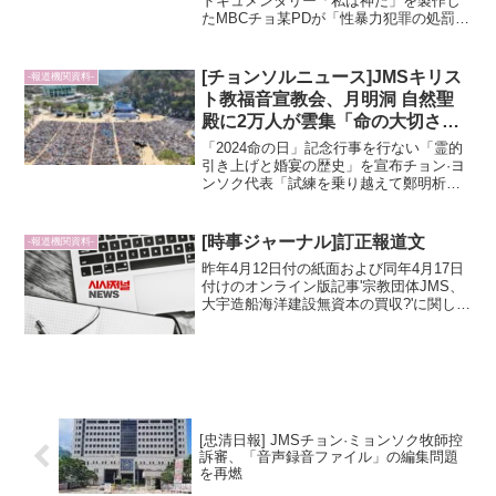
ドキュメンタリー「私は神だ」を製作し
たMBCチョ某PDが「性暴力犯罪の処罰な
どに関する特例法」違反で検察に送致さ
れた中で、反JMS活動家K教授がチョPD
の嘆願を提起してくれという文を載せ論
[チョンソルニュース]JMSキリス
-報道機関資料-
難になっている。...
ト教福音宣教会、月明洞 自然聖
殿に2万人が雲集「命の大切さ」
を再確認
「2024命の日」記念行事を行ない「霊的
引き上げと婚宴の歴史」を宣布チョン·ヨ
ンソク代表「試練を乗り越えて鄭明析
（チョン·ミョンソク）総会長牧師の教え
を世に伝える」▲キリスト教福音宣教会
が3月16日、忠清南道錦山月明洞の自然聖
[時事ジャーナル]訂正報道文
-報道機関資料-
殿で「命の日」...
昨年4月12日付の紙面および同年4月17日
付けのオンライン版記事'宗教団体JMS、
大宇造船海洋建設無資本の買収?'に関し
て、裁判所の決定に応じて下記のように
訂正報道します。巨額の教会の資金を横
領し、無資本の買収合併を行なったとい
う疑惑と関連...
[忠清日報] JMSチョン·ミョンソク牧師控
訴審、「音声録音ファイル」の編集問題
を再燃