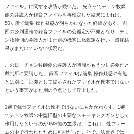
ファイル」に関する攻防が続いた。 先立ってチョン牧師
側の弁護人が録音ファイルを再検定した結果によれば、
50ヶ所で編集·操作疑惑が明らかになった経緯がある。 前
回の公判過程で録音ファイルの公鑑定が不発となり、チョ
ン牧師側の弁護人がまた別の機関に私鑑定を行い、最終結
果がまだ出ていない状況だ。
この日、チョン牧師側の弁護人が時間がもう少し必要だと
裁判所に要請した。 録音ファイルは編集·操作疑惑の有無
とは別に、証拠として提示されたファイルが原本ではない
という事実がまた別の争点として浮上した。
1審で録音ファイルは原本ではないにもかかわらず、1審
でチョン牧師の中型旧型の主要なスモーキングガンとして
作用したというのがJMS側の主張だ。 これは、性フレー
ムの中で行われたために可能だったことで、法曹界では一