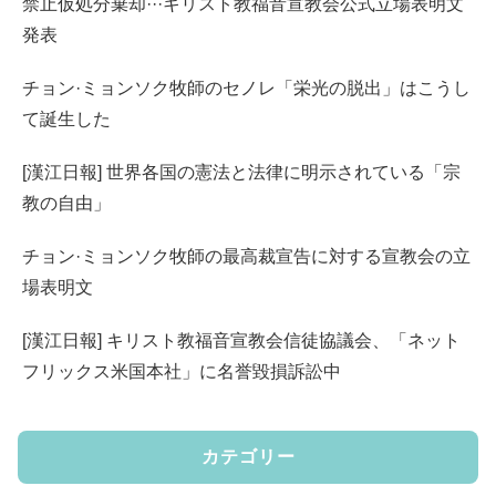
禁止仮処分棄却···キリスト教福音宣教会公式立場表明文
発表
チョン·ミョンソク牧師のセノレ「栄光の脱出」はこうし
て誕生した
[漢江日報] 世界各国の憲法と法律に明示されている「宗
教の自由」
チョン·ミョンソク牧師の最高裁宣告に対する宣教会の立
場表明文
[漢江日報] キリスト教福音宣教会信徒協議会、「ネット
フリックス米国本社」に名誉毀損訴訟中
カテゴリー