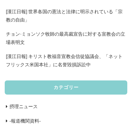
[漢江日報] 世界各国の憲法と法律に明示されている「宗
教の自由」
チョン·ミョンソク牧師の最高裁宣告に対する宣教会の立
場表明文
[漢江日報] キリスト教福音宣教会信徒協議会、「ネット
フリックス米国本社」に名誉毀損訴訟中
カテゴリー
摂理ニュース
-報道機関資料-