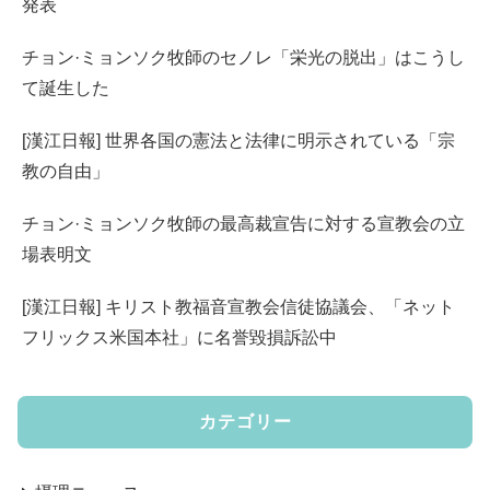
発表
チョン·ミョンソク牧師のセノレ「栄光の脱出」はこうし
て誕生した
[漢江日報] 世界各国の憲法と法律に明示されている「宗
教の自由」
チョン·ミョンソク牧師の最高裁宣告に対する宣教会の立
場表明文
[漢江日報] キリスト教福音宣教会信徒協議会、「ネット
フリックス米国本社」に名誉毀損訴訟中
カテゴリー