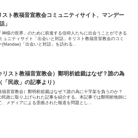
キリスト教福音宣教会コミュニティサイト、マンデー
対話」
「神様の世界」のために前進する信仰人たちに出会うことができる
コミュニティサイト「出会いと対話」キリスト教福音宣教会のコミ
andae)「出会いと対話」を訪れる...
S（キリスト教福音宣教会）鄭明析総裁はなぜ？誰の為
（「民政」の記事より）
ト教福音宣教会）鄭明析総裁はなぜ？誰の為に十字架を負うのか？
の民政に取り上げられた記事を紹介する。本記事では鄭明析牧師に
、メディアによる歪曲された報道を問題とし...