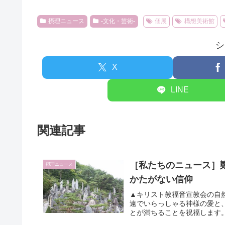
摂理ニュース
-文化・芸術-
個展
構想美術館
シ
X
LINE
関連記事
［私たちのニュース］
摂理ニュース
かたがない信仰
▲キリスト教福音宣教会の自
遠でいらっしゃる神様の愛と
とが満ちることを祝福します。