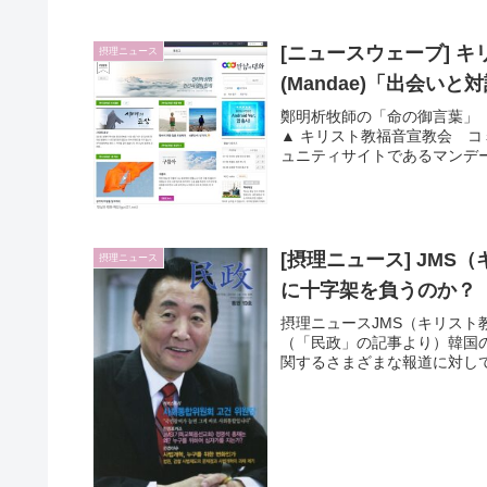
[ニュースウェーブ] 
摂理ニュース
(Mandae)「出会いと
鄭明析牧師の「命の御言葉」
▲ キリスト教福音宣教会 
ュニティサイトであるマンデー(M
[摂理ニュース] JM
摂理ニュース
に十字架を負うのか？
摂理ニュースJMS（キリス
（「民政」の記事より）韓国
関するさまざまな報道に対して