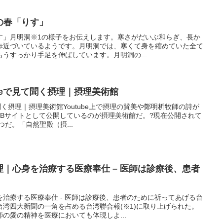
洞の春「りす」
す」月明洞※1の様子をお伝えします。寒さがだいぶ和らぎ、長か
歩近づいているようです。月明洞では、寒くて身を縮めていた全て
うすっかり手足を伸ばしています。月明洞の...
tubeで見て聞く摂理｜摂理美術館
て聞く摂理｜摂理美術館Youtube上で摂理の賛美や鄭明析牧師の詩が
EBサイトとして公開しているのが摂理美術館だ。?現在公開されて
4つだ。「自然聖殿（摂...
摂理｜心身を治療する医療奉仕 – 医師は診療後、患者
治療する医療奉仕 - 医師は診療後、患者のために祈ってあげる台
湾四大新聞の一角を占める台湾聯合報(※1)に取り上げられた。
の愛の精神を医療においても体現しよ...