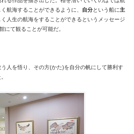
溢れる作品を描き出した。櫓を漕いでいくのはでは航
しく航海することができるように、
自分
という船に
主
しく人生の航海をすることができるというメッセージ
術館にて観ることが可能だ。
う人を悟り、その方(かた)を自分の帆にして勝利す
た。