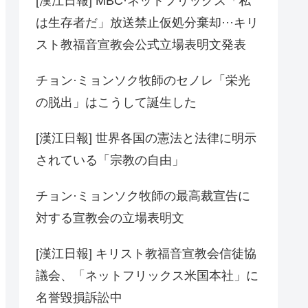
[漢江日報] MBC·ネットフリックス「私
は生存者だ」放送禁止仮処分棄却···キリ
スト教福音宣教会公式立場表明文発表
チョン·ミョンソク牧師のセノレ「栄光
の脱出」はこうして誕生した
[漢江日報] 世界各国の憲法と法律に明示
されている「宗教の自由」
チョン·ミョンソク牧師の最高裁宣告に
対する宣教会の立場表明文
[漢江日報] キリスト教福音宣教会信徒協
議会、「ネットフリックス米国本社」に
名誉毀損訴訟中