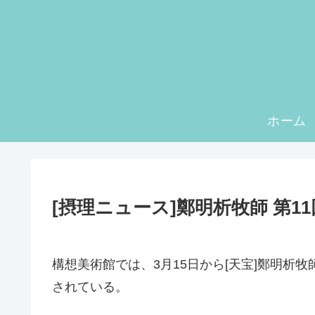
ホーム
[摂理ニュース]鄭明析牧師 第1
構想美術館では、3月15日から[天宝]鄭明析
されている。