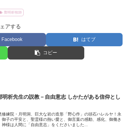
鄭明析牧師
ェアする
Facebook
はてブ
コピー
鄭明析先生の説教－自由意志 しかたがある信仰とし
然修練院・月明洞、巨大な岩の造形「野心作」の頭石ハレルヤ！永
、御子の平安と、聖霊様の熱い愛と、御言葉の感動、感化、御働き
神様は人間に「自由意志」をくださいました...