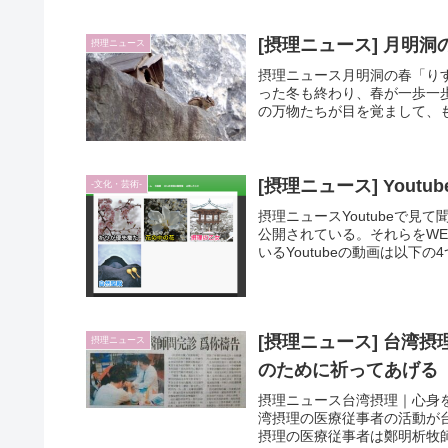
[摂理ニュース] 月明
摂理ニュース
摂理ニュース月明洞の春「り
った冬も終わり、春が一歩一
の万物たちが目を覚まして、も
[摂理ニュース] You
-文化・芸術-
摂理ニュースYoutubeで見
公開されている。それらをW
いるYoutubeの動画は以下の
[摂理ニュース] 台湾
摂理ニュース
のために祈ってあげる
摂理ニュース台湾摂理｜心身を
湾摂理の医療従事者の活動が台
摂理の医療従事者は鄭明析牧師